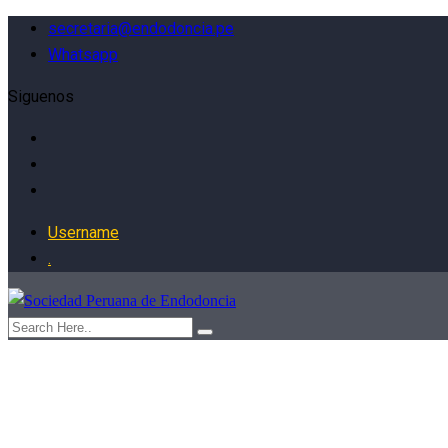
secretaria@endodoncia.pe
Whatsapp
Siguenos
Username
.