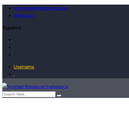
secretaria@endodoncia.pe
Whatsapp
Siguenos
Username
.