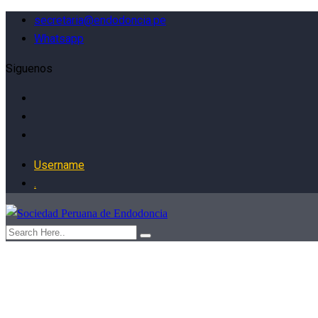
secretaria@endodoncia.pe
Whatsapp
Siguenos
Username
.