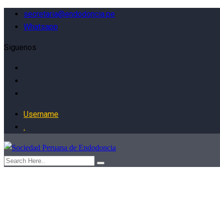
secretaria@endodoncia.pe
Whatsapp
Siguenos
Username
.