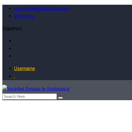
secretaria@endodoncia.pe
Whatsapp
Siguenos
Username
.