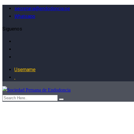
secretaria@endodoncia.pe
Whatsapp
Siguenos
Username
.