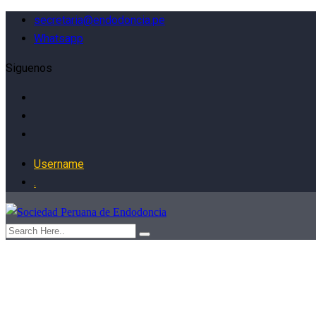
secretaria@endodoncia.pe
Whatsapp
Siguenos
Username
.