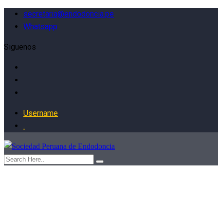
secretaria@endodoncia.pe
Whatsapp
Siguenos
Username
.