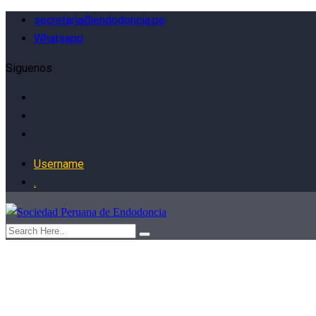
secretaria@endodoncia.pe
Whatsapp
Siguenos
Username
.