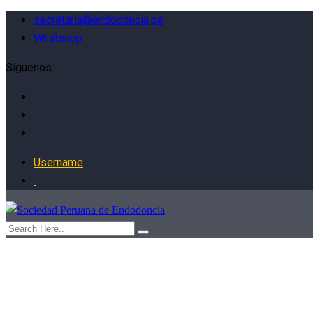
secretaria@endodoncia.pe
Whatsapp
Siguenos
Username
.