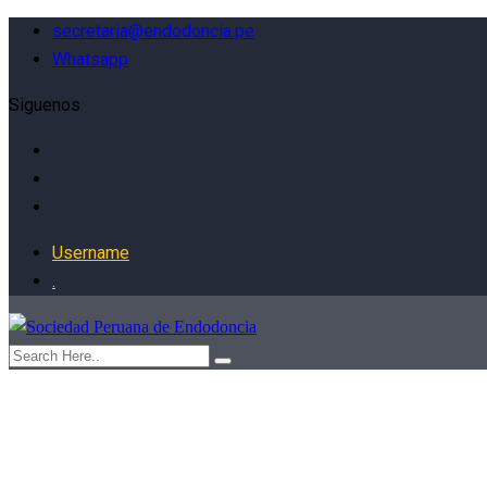
secretaria@endodoncia.pe
Whatsapp
Siguenos
Username
.