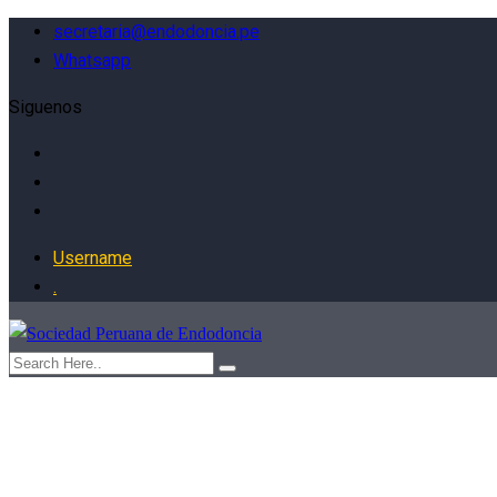
secretaria@endodoncia.pe
Whatsapp
Siguenos
Username
.