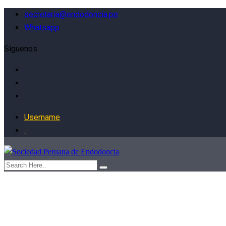
secretaria@endodoncia.pe
Whatsapp
Siguenos
Username
.