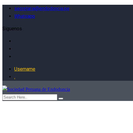
secretaria@endodoncia.pe
Whatsapp
Siguenos
Username
.