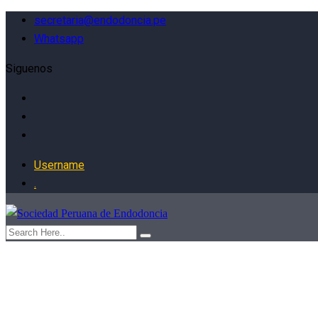
secretaria@endodoncia.pe
Whatsapp
Siguenos
Username
.