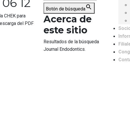
1 06 12
Botón de búsqueda
la CHEK para
Acerca de
 descarga del PDF
este sitio
Soci
Info
Resultados de la búsqueda
Filial
Journal Endodontics.
Cong
Cont