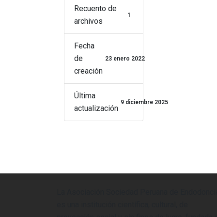
Recuento de
1
archivos
Fecha
de
23 enero 2022
creación
Última
9 diciembre 2025
actualización
La Asociación Sociedad Peruana de Endodonci
es una institución científica, cultural, de