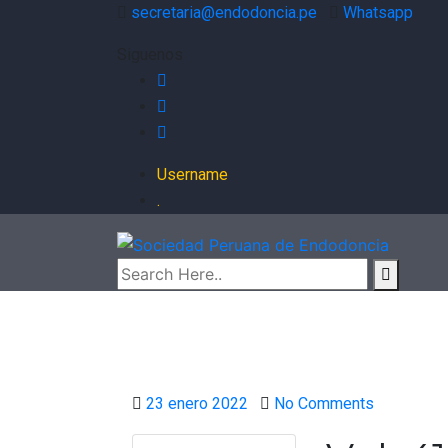
secretaria@endodoncia.pe
Whatsapp
Siguenos
Username
.
Posted
23 enero 2022
No Comments
on