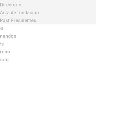
Directorio
Acta de fundacion
Past Presidentes
os
rmendos
es
reso
acto