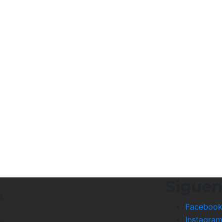
Sigue
a,
Faceboo
Instagra