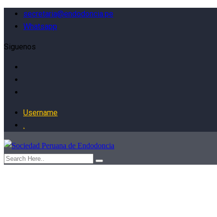
secretaria@endodoncia.pe
Whatsapp
Siguenos
Username
.