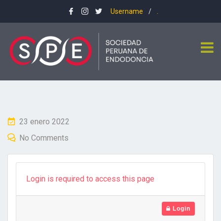
Username
/
.
Posted
23 enero 2022
on
No Comments
Login is required to access this page
Login