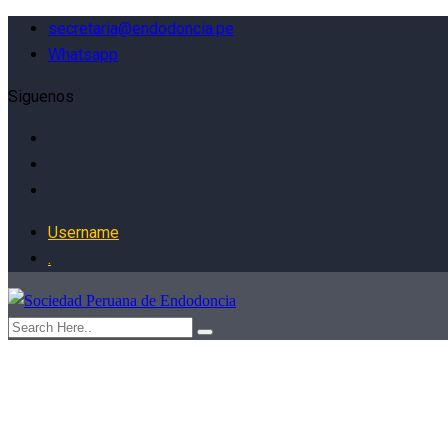
secretaria@endodoncia.pe
Whatsapp
Siguenos
Username
.