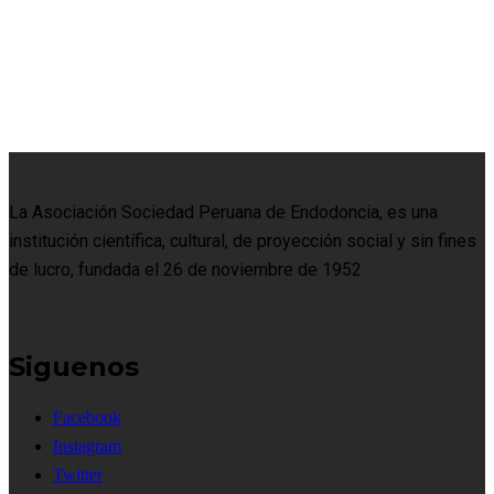
La Asociación Sociedad Peruana de Endodoncia, es una
institución científica, cultural, de proyección social y sin fines
de lucro, fundada el 26 de noviembre de 1952
Siguenos
Facebook
Instagram
Twitter