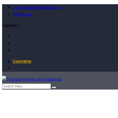
secretaria@endodoncia.pe
Whatsapp
Siguenos
Username
.