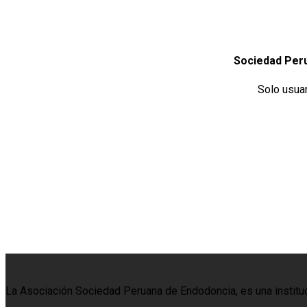
Sociedad Per
Solo usua
La Asociación Sociedad Peruana de Endodoncia, es una institució