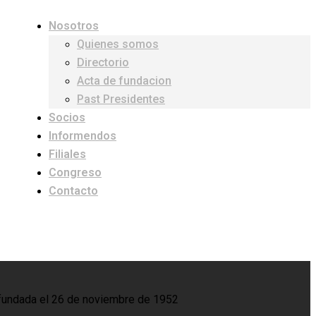
Nosotros
Quienes somos
Directorio
Acta de fundacion
Past Presidentes
Socios
Informendos
Filiales
Congreso
Contacto
o, fundada el 26 de noviembre de 1952