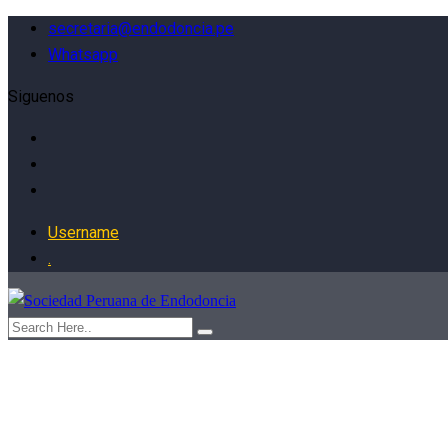
secretaria@endodoncia.pe
Whatsapp
Siguenos
Username
.