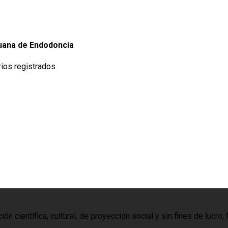
uana de Endodoncia
rios registrados
n científica, cultural, de proyección social y sin fines de lucr