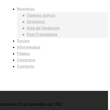
Nosotros
Quienes somos
Directorio
Acta de fundacion
Past Presidentes
Socios
Informendos
Filiales
Congreso
Contacto
o, fundada el 26 de noviembre de 1952