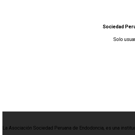
Sociedad Per
Solo usua
La Asociación Sociedad Peruana de Endodoncia, es una institució