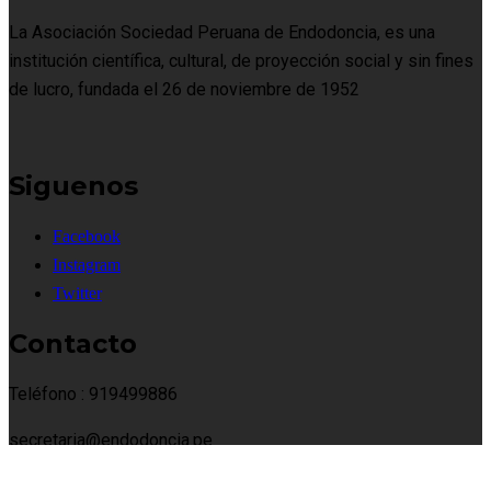
La Asociación Sociedad Peruana de Endodoncia, es una
institución científica, cultural, de proyección social y sin fines
de lucro, fundada el 26 de noviembre de 1952
Siguenos
Facebook
Instagram
Twitter
Contacto
Teléfono : 919499886
secretaria@endodoncia.pe
www.endodoncia.pe